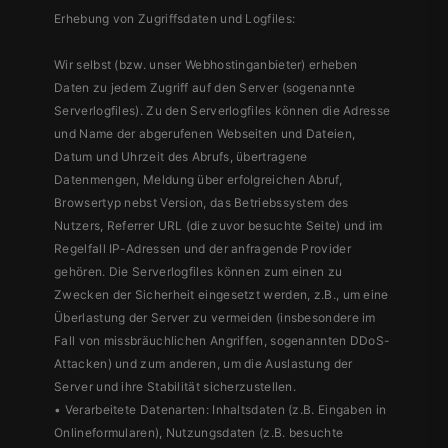
Erhebung von Zugriffsdaten und Logfiles:
Wir selbst (bzw. unser Webhostinganbieter) erheben
Daten zu jedem Zugriff auf den Server (sogenannte
Serverlogfiles). Zu den Serverlogfiles können die Adresse
und Name der abgerufenen Webseiten und Dateien,
Datum und Uhrzeit des Abrufs, übertragene
Datenmengen, Meldung über erfolgreichen Abruf,
Browsertyp nebst Version, das Betriebssystem des
Nutzers, Referrer URL (die zuvor besuchte Seite) und im
Regelfall IP-Adressen und der anfragende Provider
gehören. Die Serverlogfiles können zum einen zu
Zwecken der Sicherheit eingesetzt werden, z.B., um eine
Überlastung der Server zu vermeiden (insbesondere im
Fall von missbräuchlichen Angriffen, sogenannten DDoS-
Attacken) und zum anderen, um die Auslastung der
Server und ihre Stabilität sicherzustellen.
• Verarbeitete Datenarten: Inhaltsdaten (z.B. Eingaben in
Onlineformularen), Nutzungsdaten (z.B. besuchte